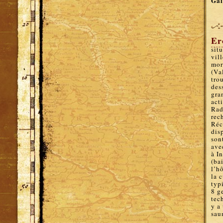
Gal
Er
sit
vil
mor
(Va
tro
des
gra
act
Rad
rec
Réc
dis
son
ave
à In
(ba
l’h
la 
typ
8 g
tec
y a
sau