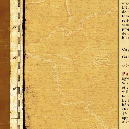
org
L’é
de 
tot
rel
sém
pro
de 
bla
Cap
Gal
Pa
agr
Sok
et 
vil
bon
Le 
hôt
cha
TV-
app
dis