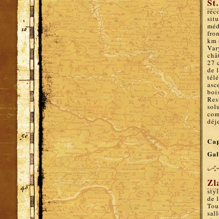
St
réc
sit
méd
fro
km 
Var
châ
27 
de 
tél
asc
boi
Res
sol
com
déj
Cap
Gal
Zl
sty
de 
Tou
sal