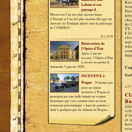
Kar
Labem et son
fro
paysage d
Fer
Découvrez l’un des plus anciens haras
hôt
d’Europe et l’un des plus anciens élevages de
cha
chevaux de Tchéquie placés sous le patronage
de 
de l’UNESCO !
TV-
L’h
8.1.2020
cli
une
Réouverture de
whi
l’Opéra d’État
com
Après 3 ans de
déj
travaux, l’Opéra d’État
a ouvert ses portes le
dimanche 5 janvier 2020.
Cap
Gal
INCENTIVE à
Prague
N’hésitez pas
pour un séjour
incentive à Prague et
Cl
pourqoui pas une belle balade en voiture
Bu
historique qui vous conduit dans un beau
restaurant panoramique « haut de gamme »
sit
situé à quelques pas du château de Prague...
vil
d’ê
et 
hot
ave