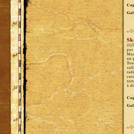
Cap
Gal
Sk
sty
pas
Mac
un 
Tou
sal
rad
cui
terr
à d
Cap
Gal