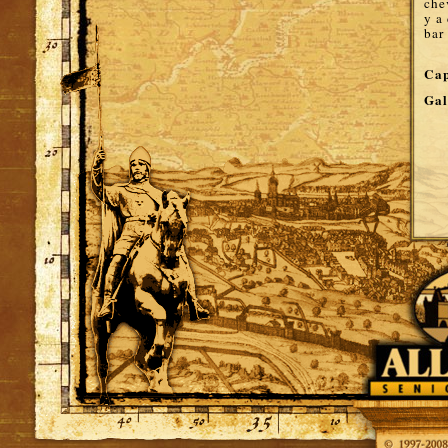
che
y a
bar
Cap
Gal