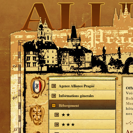
Agence Alliance Prague
Off
Voi
Informations génerales
Boh
Mor
Hébergement
hôt
nos
Ag