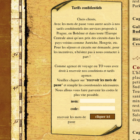
res
Par
Tarifs confidentiels
Cap
Chers clients,
Avec les mots de passe vous aurez accès à nos
Gal
tarifs confidentiels des services proposés à
Bud
Prague, en Bohême et dans toute l'Europe
Centrale ainsi qu'aux prix des circuits dans les
Hôt
pays voisins comme Autriche, Hongrie, etc.
Ces
Pour les séjours et circuits sur demande, pour
les incentives, n'hésitez pas à nous contacter à
part !
Co
Comme agence de voyage ou TO vous avez
droit à recevoir nos conditions et tarifs
L'hô
agence.
pla
Veuillez cliquer sur "
recevoir les mots de
pet
passe
" et remplir les coordonnées nécessaires.
Sud
Nous allons vous faire parvenir les codes le
Tou
plus vite possible.
san
mini
nom:
rest
code:
ter
Sal
recevoir les mots de
dis
passe
Cap