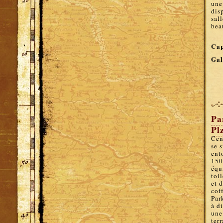
une
dis
sal
bea
Cap
Gal
Pa
Pl
Cen
se 
ent
150
équ
toil
et 
coff
Par
à d
une
ter