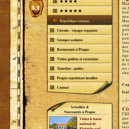
Mar
un 
for
min
Mar
République tchèque
emp
gra
Circuits - voyages organisés
Les
pou
Groupes scolaires
ran
des 
Restaurants à Prague
Tou
équ
Visites guidées et excursions
d’u
de 
est
Transfers - guides
cha
Prague experiences insolites
Cap
Contact
Gal
Actualités &
Cí
Nouveautés à Prague
l’h
que
Visitez le haras
app
national de
loc
Kladruby nad