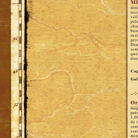
Ml
mou
rec
vil
pèl
cha
bea
rus
pri
Deu
son
que 
dan
Cap
Gal
Or
mag
prè
1,0
de 
son
san
min