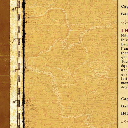
Cap
Gal
LH
Hôt
la 
Bea
l’a
réa
que
Tou
équ
une
que
lai
men
dég
Cap
Gal
Hôt