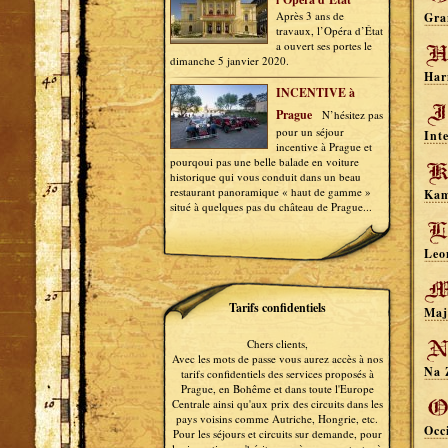
Après 3 ans de
Gra
travaux, l’Opéra d’État
a ouvert ses portes le
dimanche 5 janvier 2020.
Har
INCENTIVE à
Prague
N’hésitez pas
pour un séjour
Int
incentive à Prague et
pourqoui pas une belle balade en voiture
historique qui vous conduit dans un beau
restaurant panoramique « haut de gamme »
Kam
situé à quelques pas du château de Prague...
Leo
Tarifs confidentiels
Maj
Chers clients,
Avec les mots de passe vous aurez accès à nos
Na 
tarifs confidentiels des services proposés à
Prague, en Bohême et dans toute l'Europe
Centrale ainsi qu'aux prix des circuits dans les
pays voisins comme Autriche, Hongrie, etc.
Occ
Pour les séjours et circuits sur demande, pour