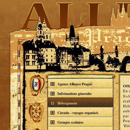
Agence Alliance Prague
Off
En 
Informations génerales
Boh
éta
Hébergement
Héb
aub
Circuits - voyages organisés
par
Pou
Groupes scolaires
'Hô