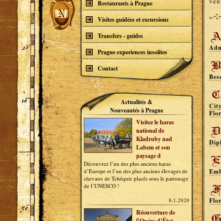
veu
Restaurants à Prague
Visites guidées et excursions
Transfers - guides
Adm
Prague experiences insolites
Contact
Bes
Actualités &
Cit
Nouveautés à Prague
Flo
Visitez le haras
national de
Kladruby nad
Dip
Labem et son
paysage d
Découvrez l’un des plus anciens haras
d’Europe et l’un des plus anciens élevages de
Emb
chevaux de Tchéquie placés sous le patronage
de l’UNESCO !
8.1.2020
Flo
Réouverture de
l’Opéra d’État