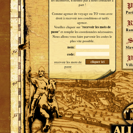
les incentives, n'hésitez pas à nous contacter à
part !
Par
Comme agence de voyage ou TO vous avez
droit à recevoir nos conditions et tarifs
agence.
Veuillez cliquer sur "
recevoir les mots de
Ra
passe
" et remplir les coordonnées nécessaires.
Nous allons vous faire parvenir les codes le
plus vite possible.
nom:
Sla
code:
recevoir les mots de
Vill
passe