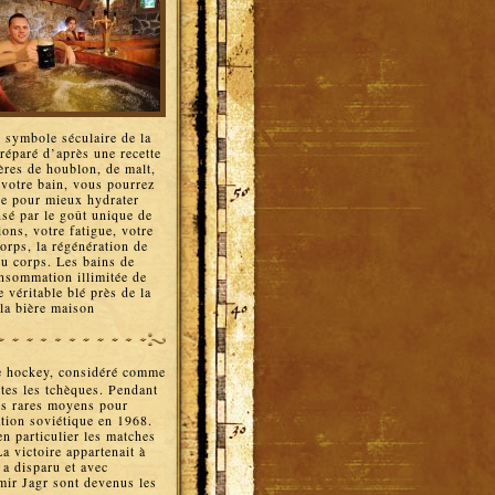
 symbole séculaire de la
réparé d’après une recette
ières de houblon, de malt,
e votre bain, vous pourrez
une pour mieux hydrater
sé par le goût unique de
ons, votre fatigue, votre
orps, la régénération de
 du corps. Les bains de
onsommation illimitée de
e véritable blé près de la
la bière maison
e hockey, considéré comme
outes les tchèques. Pendant
es rares moyens pour
ation soviétique en 1968.
en particulier les matches
a victoire appartenait à
 a disparu et avec
mir Jagr sont devenus les