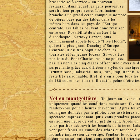
brasserie self-service – un nouveau
restaurant dans lequel les gens peuvent se
servire leur propre verre. L'ordinateur
branché à un grand écran compte le nombre
de bières bues par des tables dans les
mêmes bars dans les pays de l’Europe
centrale. Les tables peuvent donc rivaliser
entre eux. Possibilité de s’arrêter à la
discothèque „Karlovy Lazne“, plus
communément appelé le club “Five floors”,
qui est le plus grand Dancing d’Europe
Centrale. Il est très populaire chez les
touristes et les jeunes locaux. Si vous êtes
non loin du Pont Charles, vous ne pouvez
pas le rater. Les cinq étages offrent une diversité
surprenante grâce aux différents styles de musique
Drum'n'Bass, Industrial, 80's, 90's, Pop, RandB, 
reste très raisonnable. Bref, il y en a pour tous le
de 180 couronnes (max.), il vaut la peine d’être te
Vol en montgolfière
Toujours au lever ou a
uniquement quand les conditions météo sont favor
rendez-vous pour 3 heures d’aventure. Après les ex
consignes données par le pilote, vous assisterez a
spectacle impressionnant, puis vous prendrez place
environ une heure de vol au gré du vent. Après un 
vous partirez découvrir les beautés de la terre. Lai
vent pour frôler les cimes des arbres et toucher du 
moindre impression de vertige. Pendant le vol, le p
l’équipe au sol qui vient vous accueillir à l’atterri