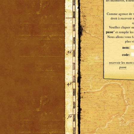
les incentives, n'hés
Comme agence de 
droit à recevoir 
a
Veuillez cliquer su
passe
" et remplir le
Nous allons vous fa
plus v
nom:
code:
recevoir les mots 
passe