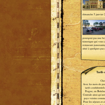
dimanche 5 janvier 
pourqoui pas une bel
historique qui vous 
restaurant panorami
situé à quelques pas
Tarifs 
Cher
Avec les mots de pas
tarifs confidentiel
Prague, en Bohême
Centrale ainsi qu'aux
pays voisins comme
Pour les séjours et 