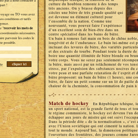
itez pas à nous contacter à
culture du houblon remonte à des temps
part !
très anciens. On y brasse depuis des
siècles une bière de très grande qualité qui
voyage ou TO vous avez
est devenue un élément culturel pour
nos conditions et tarifs
l’ensemble de la nation. Comme une
gence.
nouveauté, vous pouvez faire l’expérience
r "
recevoir les mots de
d’un excellent soin de bien-être dans un
s coordonnées nécessaires.
centre spécialisé dans les bains de bière.
ire parvenir les codes le
Un bain à remous fait main en bois de chêne noble,
ite possible.
longévité et de l’endurance. Le bain lui-même est p
incluant des levures de bière, des variétés particul
et des extraits de tourbe. Pendant toute la durée d
boire une quantité illimitée de bière blonde ou br
votre corps. Vous ne serez pas seulement récompen
la bière, mais aussi par un relâchement de vos tensi
de
stress, par l’expulsion des substances nocives du c
votre peau et une parfaite relaxation de l’esprit et
bière proposent: un bain de bière (1 heure), une c
bière, de faire un petit somme sur un lit de paille d
chaleur de la cheminée, la consommation de pain à 
Match de hockey
En République tchèque, l
un sport national, est la grande fierté de tous et t
le régime communiste, le hockey est devenu l'un d
échapper aux jours de misère qui ont suivi l'occup
Dans la période dite « de la normalisation », c’est 
avec l'Union soviétique qui ont cimenté la nation. L
tout le monde. Aujourd’hui, la dimension politique
l'ouverture des frontières, des joueurs comme Jaro