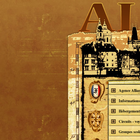
Agence Allia
Informations
Hébergement
Circuits - vo
Groupes scol