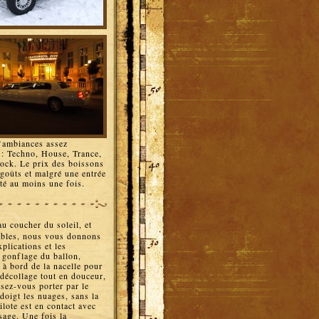
 d’ambiances assez
 : Techno, House, Trance,
Rock. Le prix des boissons
s goûts et malgré une entrée
sté au moins une fois.
u coucher du soleil, et
ables, nous vous donnons
plications et les
u gonflage du ballon,
 à bord de la nacelle pour
décollage tout en douceur,
ssez-vous porter par le
doigt les nuages, sans la
ilote est en contact avec
ssage. Une fois la