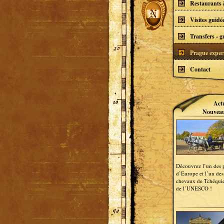
Restaurants 
Visites guidé
Transfers - g
Prague experi
Contact
Act
Nouveau
Découvrez l’un des p
d’Europe et l’un des
chevaux de Tchéquie
de l’UNESCO !