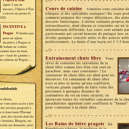
Après 3 ans de
Cours de cuisine
Aimeriez-vous cuisiner des
travaux, l’Opéra d’État
a ouvert ses portes le
tchèques et des spécialités exotiques? De vrais pr
comment préparer des soupes délicieuses, des plats
2020.
desserts fantastiques. L'atelier culinaire propose d
extraordinaires, dont chacun se concentre sur un t
INCENTIVE à
internationale différente. Les cours sont animés par
Prague
N’hésitez pas
gastronomie qui seront heureux de partager leur ex
révéler quelques conseils utiles et des astuces utili
pour un séjour
professionnels. La durée d’une leçon est 3-3,5 heu
incentive à Prague et
le balade en voiture
conduit dans un beau
que « haut de gamme »
Entrainement chute libre
Vous
 du château de Prague...
rêvez de connaitre les sensations de la
chute libre comme lors d'un vrai saut en
parachute, mais sans contraintes ? Le
simulateur de chute libre est idéal pour les
découvrir. Un simulateur de chute libre
n'est ni plus ni moins qu'une soufflerie
verticale géante capable de faire voler des
confidentiels
personnes à quelques dizaines de
centimètres du sol en toute sécurité, en
s clients,
éprouvant toutes les véritables sensations de la chu
parachutistes appellent cette soufflerie le "Tunnel" 
se vous aurez accès à nos
pour s'entrainer à la chute libre.
s des services proposés à
 et dans toute l'Europe
 prix des circuits dans les
 Autriche, Hongrie, etc.
Les Bains de bière pragois
En
circuits sur demande, pour
République tchèque, la tradition de la