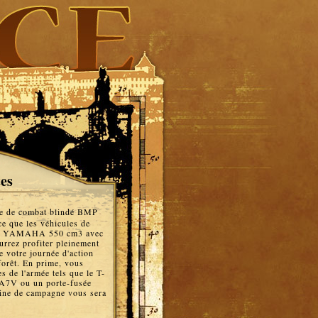
tes
ule de combat blindé BMP
e que les véhicules de
quad YAMAHA 550 cm3 avec
urrez profiter pleinement
e votre journée d'action
 forêt. En prime, vous
s de l'armée tels que le T-
A7V ou un porte-fusée
isine de campagne vous sera