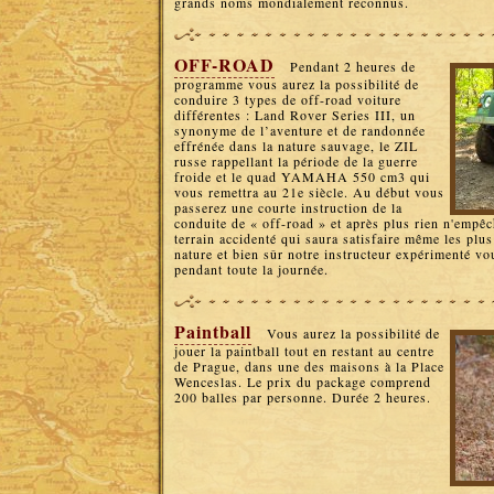
grands noms mondialement reconnus.
OFF-ROAD
Pendant 2 heures de
programme vous aurez la possibilité de
conduire 3 types de off-road voiture
différentes : Land Rover Series III, un
synonyme de l’aventure et de randonnée
effrénée dans la nature sauvage, le ZIL
russe rappellant la période de la guerre
froide et le quad YAMAHA 550 cm3 qui
vous remettra au 21e siècle. Au début vous
passerez une courte instruction de la
conduite de « off-road » et après plus rien n'empêch
terrain accidenté qui saura satisfaire même les plu
nature et bien sûr notre instructeur expérimenté 
pendant toute la journée.
Paintball
Vous aurez la possibilité de
jouer la paintball tout en restant au centre
de Prague, dans une des maisons à la Place
Wenceslas. Le prix du package comprend
200 balles par personne. Durée 2 heures.