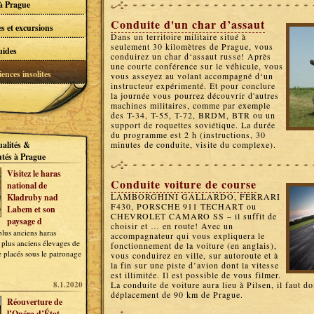
à Prague
Conduite d'un char d’assaut
es et excursions
Dans un territoire militaire situé à
seulement 30 kilomètres de Prague, vous
uides
conduirez un char d‘assaut russe! Après
une courte conférence sur le véhicule, vous
ences insolites
vous asseyez au volant accompagné d‘un
instructeur expérimenté. Et pour conclure
la journée vous pourrez découvrir d'autres
machines militaires, comme par exemple
des T-34, T-55, T-72, BRDM, BTR ou un
support de roquettes soviétique. La durée
du programme est 2 h (instructions, 30
ualités &
minutes de conduite, visite du complexe).
tés à Prague
Visitez le haras
Conduite voiture de course
national de
LAMBORGHINI GALLARDO, FERRARI
Kladruby nad
F430, PORSCHE 911 TECHART ou
Labem et son
CHEVROLET CAMARO SS – il suffit de
paysage d
choisir et … en route! Avec un
lus anciens haras
accompagnateur qui vous expliquera le
 plus anciens élevages de
fonctionnement de la voiture (en anglais),
 placés sous le patronage
vous conduirez en ville, sur autoroute et à
la fin sur une piste d’avion dont la vitesse
est illimitée. Il est possible de vous filmer.
8.1.2020
La conduite de voiture aura lieu à Pilsen, il faut d
déplacement de 90 km de Prague.
Réouverture de
l’Opéra d’État