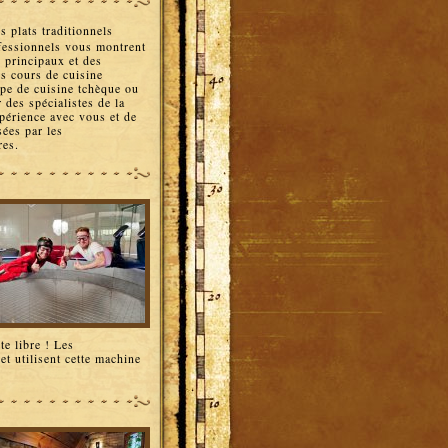
 plats traditionnels
ofessionnels vous montrent
 principaux et des
es cours de cuisine
ype de cuisine tchèque ou
 des spécialistes de la
périence avec vous et de
sées par les
res.
te libre ! Les
et utilisent cette machine