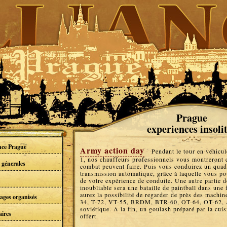
Prague
experiences insoli
nce Prague
Army action day
Pendant le tour en véhic
1, nos chauffeurs professionnels vous montreront c
 génerales
combat peuvent faire. Puis vous conduirez un 
transmission automatique, grâce à laquelle vous po
de votre expérience de conduite. Une autre partie d
inoubliable sera une bataille de paintball dans une
aurez la possibilité de regarder de près des machine
yages organisés
34, T-72, VT-55, BRDM, BTR-60, OT-64, OT-62, 
soviétique. A la fin, un goulash préparé par la cu
aires
offert.