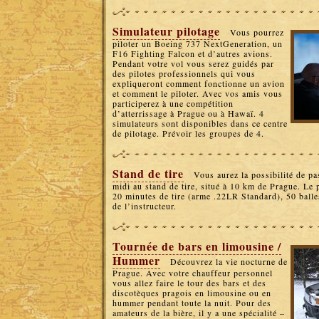
Simulateur pilotage
Vous pourrez
piloter un Boeing 737 NextGeneration, un
F16 Fighting Falcon et d’autres avions.
Pendant votre vol vous serez guidés par
des pilotes professionnels qui vous
expliqueront comment fonctionne un avion
et comment le piloter. Avec vos amis vous
participerez à une compétition
d’atterrissage à Prague ou à Hawaï. 4
simulateurs sont disponibles dans ce centre
de pilotage. Prévoir les groupes de 4.
Stand de tire
Vous aurez la possibilité de pa
midi au stand de tire, situé à 10 km de Prague. Le
20 minutes de tire (arme .22LR Standard), 50 balle
de l’instructeur.
Tournée de bars en limousine /
Hummer
Découvrez la vie nocturne de
Prague. Avec votre chauffeur personnel
vous allez faire le tour des bars et des
discotèques pragois en limousine ou en
hummer pendant toute la nuit. Pour des
amateurs de la bière, il y a une spécialité –