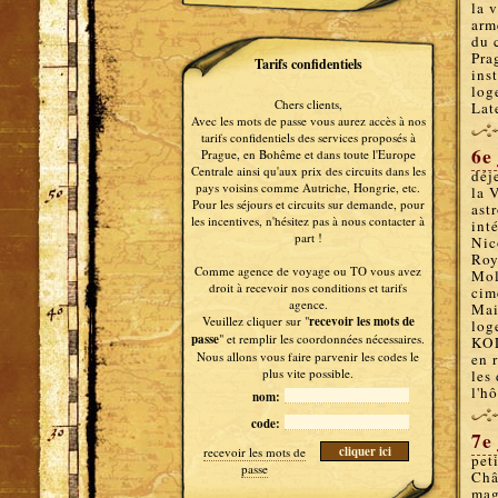
la 
arm
du 
Pra
Tarifs confidentiels
ins
log
Chers clients,
Lat
Avec les mots de passe vous aurez accès à nos
tarifs confidentiels des services proposés à
6e
Prague, en Bohême et dans toute l'Europe
Centrale ainsi qu'aux prix des circuits dans les
déj
pays voisins comme Autriche, Hongrie, etc.
la 
Pour les séjours et circuits sur demande, pour
ast
les incentives, n'hésitez pas à nous contacter à
inté
part !
Nic
Roy
Comme agence de voyage ou TO vous avez
Mol
droit à recevoir nos conditions et tarifs
cim
agence.
Mai
Veuillez cliquer sur "
recevoir les mots de
log
passe
" et remplir les coordonnées nécessaires.
KOL
Nous allons vous faire parvenir les codes le
en 
plus vite possible.
les
l'h
nom:
code:
7e
recevoir les mots de
pet
passe
Châ
mag