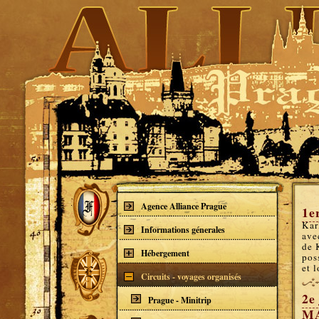
Agence Alliance Prague
1e
Kar
Informations génerales
ave
de 
Hébergement
pos
et 
Circuits - voyages organisés
2
e
Prague - Minitrip
M