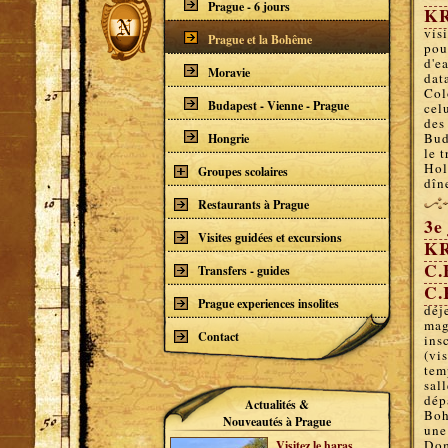
Prague - 6 jours
K
vis
Prague et la Bohême
pou
d'e
Moravie
dat
Col
Budapest - Vienne - Prague
cel
des
Bud
Hongrie
le 
Hol
Groupes scolaires
dîn
Restaurants à Prague
3
e
Visites guidées et excursions
K
C.
Transfers - guides
C
Prague experiences insolites
déj
mag
Contact
ins
(vi
tem
sal
dép
Actualités &
Boh
Nouveautés à Prague
une
Dom
Visitez le haras