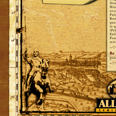
Stra
Hra
ave
Pal
Rue
qua
le 
(Pe
Enf
Pon
res
8e
pou