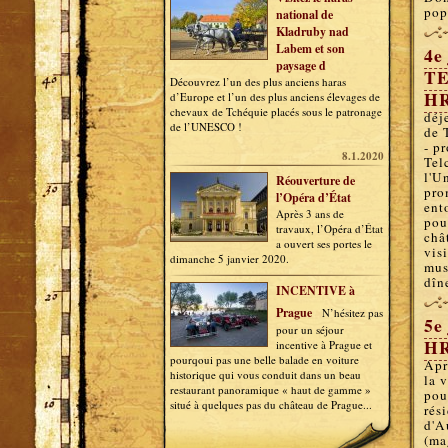
pop
national de
Kladruby nad
Labem et son
4
e
paysage d
TE
Découvrez l’un des plus anciens haras
H
d’Europe et l’un des plus anciens élevages de
chevaux de Tchéquie placés sous le patronage
déj
de l’UNESCO !
de T
- p
8.1.2020
Telc
l'U
Réouverture de
pro
l’Opéra d’État
ent
Après 3 ans de
pou
travaux, l’Opéra d’État
châ
a ouvert ses portes le
vis
dimanche 5 janvier 2020.
mus
dîn
INCENTIVE à
Prague
N’hésitez pas
5
e
pour un séjour
H
incentive à Prague et
pourqoui pas une belle balade en voiture
Apr
historique qui vous conduit dans un beau
la 
restaurant panoramique « haut de gamme »
pou
situé à quelques pas du château de Prague...
rés
d'A
(ma