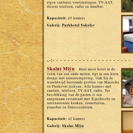
eigen sanitaire voorzieningen, TV-SAT,
directe telefoon, radio en minibar.
Kapaciteit:
45 kamers
Galerij:
Parkhotel Sokolov
Skalní Mlýn
Heel mooi hotel in de
vorm van een oude molen, ligt in een klein
dorpje met natuuromgeving, vlak bij de
wereldwijd beroemde grotten van Macocha
en Punkevni jeskyne. Alle kamers met
sanitair, telefoon, TV-SAT, radio. Ter
beschikking van de gasten is een
aangenaam restaurant met Tsjechische en
internationale keuken, zomerterras,
pianobar en fitnesscentrum.
Kapaciteit:
42 kamers
Galerij:
Skalní Mlýn