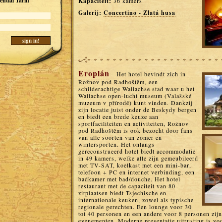
ntial Tariff
Kapaciteit:
36 kamers
Galerij:
Concertino - Zlatá husa
Eroplán
Het hotel bevindt zich in
Rožnov pod Radhoštěm, een
schilderachtige Wallachse stad waar u het
Wallachse open-lucht museum (Valašské
muzeum v přírodě) kunt vinden. Dankzij
zijn locatie juist onder de Beskydy bergen
en biedt een brede keuze aan
sportfaciliteiten en activiteiten, Rožnov
pod Radhoštěm is ook bezocht door fans
van alle soorten van zomer en
wintersporten. Het onlangs
gereconstrueerd hotel biedt accommodatie
in 49 kamers, welke alle zijn gemeubileerd
met TV-SAT, koelkast met een mini-bar,
telefoon + PC en internet verbinding, een
badkamer met bad/douche. Het hotel
restaurant met de capaciteit van 80
zitplaatsen biedt Tsjechische en
internationale keuken, zowel als typische
regionale gerechten. Een lounge voor 30
tot 40 personen en een andere voor 8 personen zij
evenementen. Moderne presentatie uitrusting is voo