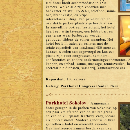
Het hotel biedt accommodatie in 150
kamers, welke alle zijn voorzien met
badkamer en WC, TV-SAT, telefoon, mini-
bar, brandkastje, en vrije
internetaansluiting. Een prive buiten en
overdekte parkeerplaats zijn beschikbaar.
In aanvulling ook een restaurant, het hotel
heeft een wijn taverne, een lobby bar, en
een terras waar barbecues worden
gehouden tijdens de zomer maanden. Het
hotel bezit 11 zalen en ruimtes met de
totale capaciteit van maximaal 480 mensen,
kunnen worden samengevoegd en kan een
plaats zijn voor congressen, seminars,
conferenties en andere ondernemingevenementen. 
kapper, zwembad, sauna, massage, tennisvelden, ho
secretariële diensten, wasserij, kamerservice enz.
Kapaciteit:
150 kamers
Galerij:
Parkhotel Congress Center Plzeň
Parkhotel Sokolov
Aangenaam
hotel gelegen in de parken van Sokolov, op
een paar km afstand van de Duitse grens
en van de kuurplaats Karlovy Vary, ideaal
als doorreishotel. Modern gebouw in twee
gedeelten - hotel en overdekt zwembad.
Geklimatiseerde kamers beschikken over