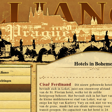
Hotels in Bohem
lliance
ichtingen
Císař Ferdinand
Dit nieuw gebouwde hotel
bevindt zich in Loket, juist een steenworp afstand
van de St. Florian hotel, welke tot de zelfde
hotelgroep behoort. Het bevindt zich in het hart va
de kleine middeleeuwse stad van Loket, wat op
enige km ligt van Karlovy Vary en ook niet ver we
van de grens, maakt het een ideale oplossing voor
transit groepen. De capaciteit van het hotel is 24