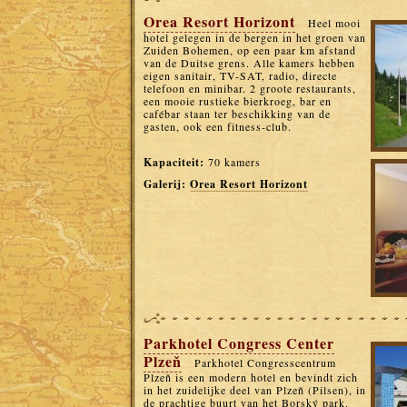
Orea Resort Horizont
Heel mooi
hotel gelegen in de bergen in het groen van
Zuiden Bohemen, op een paar km afstand
van de Duitse grens. Alle kamers hebben
eigen sanitair, TV-SAT, radio, directe
telefoon en minibar. 2 groote restaurants,
een mooie rustieke bierkroeg, bar en
cafébar staan ter beschikking van de
gasten, ook een fitness-club.
Kapaciteit:
70 kamers
Galerij:
Orea Resort Horizont
Parkhotel Congress Center
Plzeň
Parkhotel Congresscentrum
Plzeň is een modern hotel en bevindt zich
in het zuidelijke deel van Plzeň (Pilsen), in
de prachtige buurt van het Borský park.