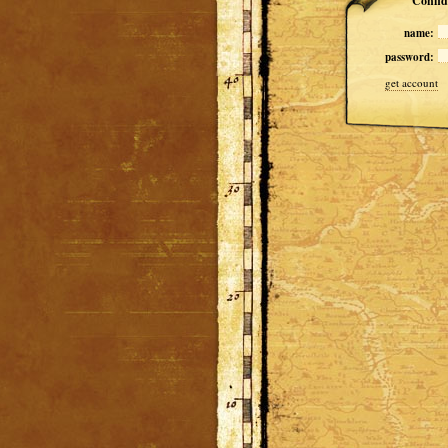
Confide
name:
password:
get account