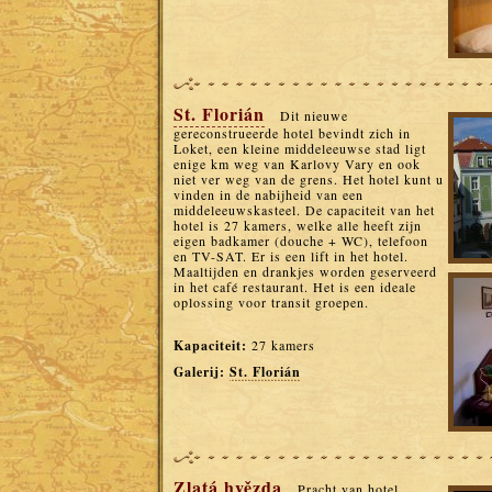
St. Florián
Dit nieuwe
gereconstrueerde hotel bevindt zich in
Loket, een kleine middeleeuwse stad ligt
enige km weg van Karlovy Vary en ook
niet ver weg van de grens. Het hotel kunt u
vinden in de nabijheid van een
middeleeuwskasteel. De capaciteit van het
hotel is 27 kamers, welke alle heeft zijn
eigen badkamer (douche + WC), telefoon
en TV-SAT. Er is een lift in het hotel.
Maaltijden en drankjes worden geserveerd
in het café restaurant. Het is een ideale
oplossing voor transit groepen.
Kapaciteit:
27 kamers
Galerij:
St. Florián
Zlatá hvězda
Pracht van hotel