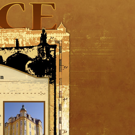
en
n
g