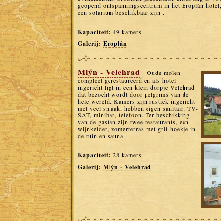
geopend ontspanningscentrum in het Eroplán hotel
een solarium beschikbaar zijn .
Kapaciteit:
49 kamers
Galerij:
Eroplán
Mlýn - Velehrad
Oude molen
compleet gerestaureerd en als hotel
ingericht ligt in een klein dorpje Velehrad
dat bezocht wordt door pelgrims van de
hele wereld. Kamers zijn rustiek ingericht
met veel smaak, hebben eigen sanitair, TV-
SAT, minibar, telefoon. Ter beschikking
van de gasten zijn twee restaurants, een
wijnkelder, zomerterras met gril-hoekje in
de tuin en sauna.
Kapaciteit:
28 kamers
Galerij:
Mlýn - Velehrad