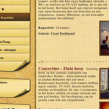
kamers, welke alle hun eigen badkamer (douche +
WC) en telefoon en TV-SAT hebben. Er is een lift
in het hotel. Het hotel heeft een stijlvol restaurant,
zijn eigen brouwerij met een brasserie en een
zomerterras. Sauna, Whirpool, en een bewaakte
e Republiek
parkeerplaats beschikbaar.
Kapaciteit:
24 kamers
Galerij:
Císař Ferdinand
in Praag
 - uitstapjes
sen
Concertino - Zlatá husa
Gezellig
hotel op het centrale stadsplein van
Jindrichuv Hradec - klein pittoresk stadje
in Zuiden Bohemen met een mooi
ieuws
Renaissance kasteeltje. Alle kamers hebben
eigen sanitair, TV-SAT, directe telefoon,
minibar en brandkast. Er zijn 3 restaurants
in het hotel, cafébar en zomer terrasje met
een gril-hoekje. Ter beschikking van de
gasten staat ook een vergaderzaal.