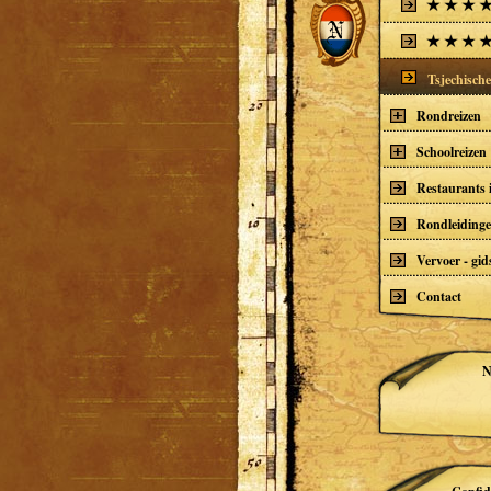
Tsjechisch
Rondreizen
Schoolreizen
Restaurants 
Rondleidingen
Vervoer - gid
Contact
N